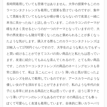
長時間着用していても苦痛ではありません。大学の授業中もこのカ
ラーコンタクトレンズを着用して授業を受けているのですが、集中
して黒板を見ていてもなかなか瞳が痛くならないので友達と一緒に
本当に良かったね！と話し合っています。このカラコンのテーマが
瞳を大きく見せるというのが一つのテーマとなっていますので、大
学の男友達からも随分可愛くなったねと褒められることが多くなっ
たような気がします。購入する際もこのカラーコンタクトレンズは
10枚入って1700円ぐらいですので、大学生のような私たちでもずっ
と買い続けることができてコスパの良い商品だと私たちは思ってい
ます。友達に紹介してもみんな喜んでくれるので、とても良い商品
です。このカラーコンタクトレンズの商品のネーミングセンスも非
常に面白くて、私は 玉こんにゃく という 薄い白と黒が混じったよ
うなレンズを好んで着用しているのですが、アースカラーのような
優しい女の子を演出することができますので、私のような年代の女
子にも非常に好まれる商品だと私は思っています。ほうじ茶ラテと
いう薄いグリーンのレンズもあるのですが その商品もとても春っ
ぽくて可愛らしく友達も着用しています。全体的に薄いカラーバリ