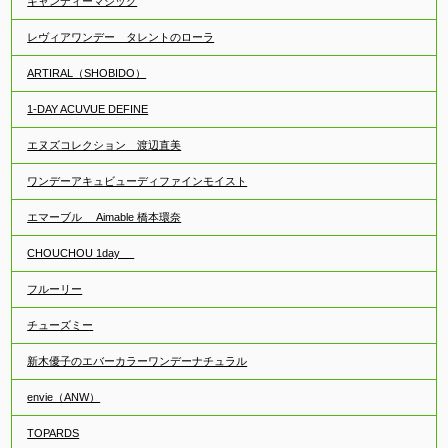
キャンディーマジック
レヴィアワンデー タレントのローラ
ARTIRAL（SHOBIDO）
1-DAY ACUVUE DEFINE
エヌズコレクション 渡辺直美
ワンデーアキュビューディファインモイスト
エマーブル Aimable 橋本環奈
CHOUCHOU 1day
フルーリー
チューズミー
新木優子のエバーカラーワンデーナチュラル
envie（ANW）
TOPARDS