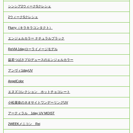
シンシア2ウィークSクレシェ
2ウィークSクレシェ
Flurry（キラキラコンタクト）
エンジェルカラー ナチュラルブラック
ReVIA 1dayローライメージモデル
益若つばさプロデュースのエンジェルカラー
アンヴィ1dayUV
AngelColor
エヌズコレクション ホットチョコレート
小松菜奈のネオサイトワンデーリングUV
アーティラル 1day UV MOIST
2WEEKメニコン Rei