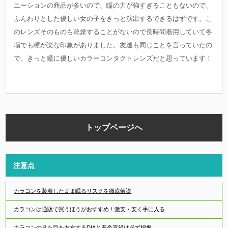
エーションの商品が多いので、瞳の力が強すぎることもないので、
ふんわりとした優しい女の子をきっと演出するできるはずです。こ
のレンズそのものも乾燥することがないので長時間着用していて冬
場でも瞳が楽な印象がありました。友達も同じことを言っていたの
で、きっと瞳に優しいカラーコンタクトレンズだと思っています！
トップページへ
注意点
カラコンを装着したまま眠るリスクを徹底解説
カラコンは通販で買うほうがおすすめ！激安・安く手に入る
カラコンの見た目を左右するDIAと着色直径は必ず把握