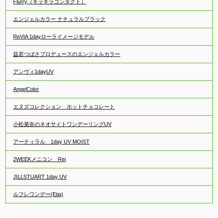
Flurry（キラキラコンタクト）
エンジェルカラー ナチュラルブラック
ReVIA 1dayローライメージモデル
益若つばさプロデュースのエンジェルカラー
アンヴィ1dayUV
AngelColor
エヌズコレクション ホットチョコレート
小松菜奈のネオサイトワンデーリングUV
アーティラル 1day UV MOIST
2WEEKメニコン Rei
JILLSTUART 1day UV
ルフレワンデー(Etia)