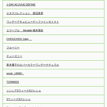
1-DAY ACUVUE DEFINE
エヌズコレクション 渡辺直美
ワンデーアキュビューディファインモイスト
エマーブル Aimable 橋本環奈
CHOUCHOU 1day
フルーリー
チューズミー
新木優子のエバーカラーワンデーナチュラル
envie（ANW）
TOPARDS
シンシア2ウィークSクレシェ
2ウィークSクレシェ